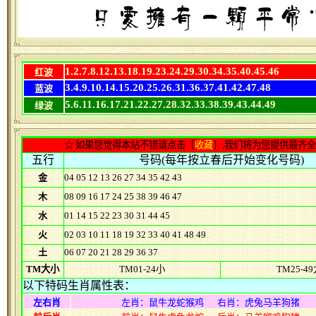
1.2.7.8.12.13.18.19.23.24.29.30.34.35.40.45.46
红波
3.4.9.10.14.15.20.25.26.31.36.37.41.42.47.48
蓝波
5.6.11.16.17.21.22.27.28.32.33.38.39.43.44.49
绿波
☆ 如果您觉得本站不错请点击［
收藏
］,我们将为您提供最齐
五行
号码(每年按立春后开始变化号码)
金
04 05 12 13 26 27 34 35 42 43
木
08 09 16 17 24 25 38 39 46 47
水
01 14 15 22 23 30 31 44 45
火
02 03 10 11 18 19 32 33 40 41 48 49
土
06 07 20 21 28 29 36 37
TM大小
TM01-24小
TM25-4
以下特码生肖属性表：
左右肖
左肖：鼠牛龙蛇猴鸡 右肖：虎兔马羊狗猪