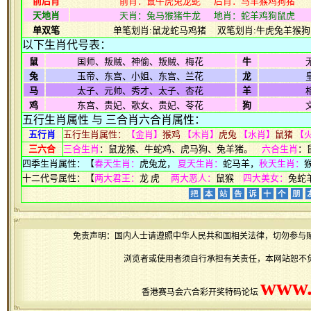
前后肖
前肖：鼠牛虎兔龙蛇 后肖：马羊猴鸡狗猪
天地肖
天肖：兔马猴猪牛龙 地肖：蛇羊鸡狗鼠虎
单双笔
单笔划肖:鼠龙蛇马鸡猪 双笔划肖:牛虎兔羊猴狗
以下生肖代号表：
鼠
国师、叛贼、神偷、叛贼、梅花
牛
兔
玉帝、东宫、小姐、东宫、兰花
龙
马
太子、元帅、秀才、太子、杏花
羊
鸡
东宫、贵妃、歌女、贵妃、苓花
狗
五行生肖属性 与 三合肖六合肖属性：
五行肖
五行生肖属性：
【金肖】
猴鸡
【木肖】
虎兔
【水肖】
鼠猪
【
三六合
三合生肖
：鼠龙猴、牛蛇鸡、虎马狗、兔羊猪。
六合生肖
：
四季生肖属性：【
春天生肖：
虎兔龙，
夏天生肖：
蛇马羊，
秋天生肖：
十二代号属性：【
两大君王：
龙 虎
两大恶人：
鼠猴
四大美女：
兔蛇
免责声明：国内人士请遵照中华人民共和国相关法律，切勿参与
浏览者或使用者须自行承担有关责任，本网站恕不
www.
香港赛马会六合彩开奖特码论坛