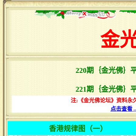
金
220期｛金光佛｝
221期｛金光佛｝
注:《金光佛论坛》资料永
点击查看
香港规律图（一）