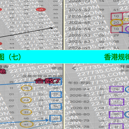
图（七）
香港规