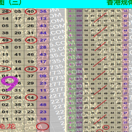
图（三）
香港规