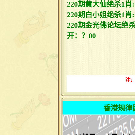
220期黄大仙绝杀1肖
220期白小姐绝杀1肖
220期金光佛论坛绝杀7码:《
开：？00
注
香港规律