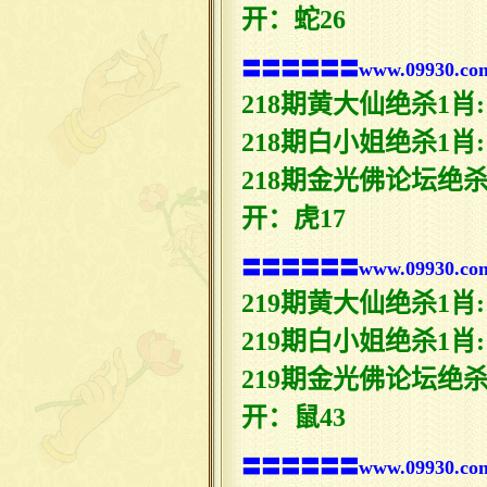
开：蛇26
〓〓〓〓〓〓www.09930.
218期黄大仙绝杀1肖
218期白小姐绝杀1肖
218期金光佛论坛绝杀
开：虎17
〓〓〓〓〓〓www.09930.
219期黄大仙绝杀1肖
219期白小姐绝杀1肖
219期金光佛论坛绝杀
开：鼠43
〓〓〓〓〓〓www.09930.