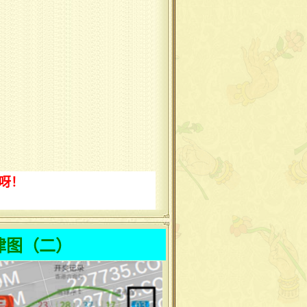
呀！
律图（二）