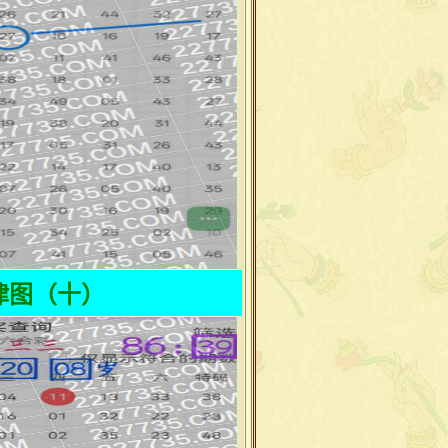
律图（十）