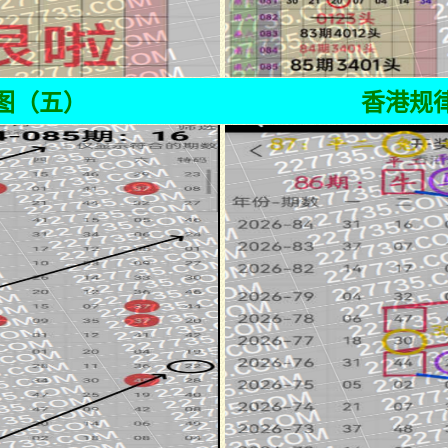
图（五）
香港规