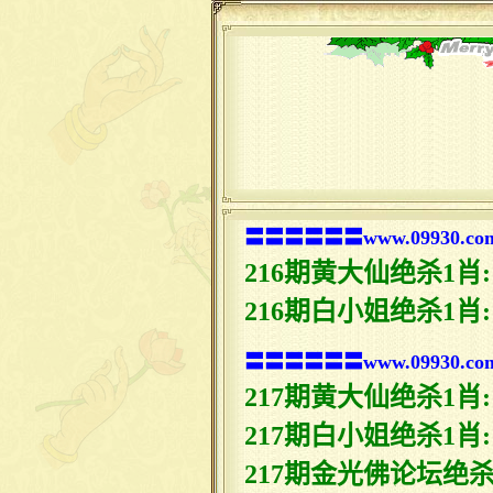
〓〓〓〓〓〓www.09930.
216期黄大仙绝杀1肖
216期白小姐绝杀1肖
〓〓〓〓〓〓www.09930.
217期黄大仙绝杀1肖
217期白小姐绝杀1肖
217期金光佛论坛绝杀