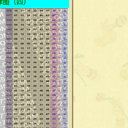
律图（四）