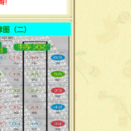
呀！
律图（二）