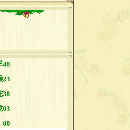
48
23
38
03
00