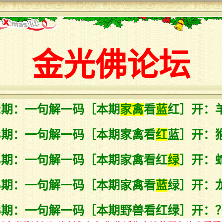
金光佛论坛
82期：一句解一码［本期
家禽
看
蓝
红］开：羊
83期：一句解一码［本期家禽看
红
蓝］开：猴
84期：一句解一码［本期家禽看红
绿
］开：蛇
85期：一句解一码［本期家禽看
蓝
绿］开：龙
86期：一句解一码［本期野兽看红绿］开：？