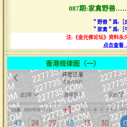
087期:家禽野兽…
＂野兽＂爲:［
＂家禽＂爲:［
注:《金光佛论坛》资料永
点击查看
香港规律图（一）